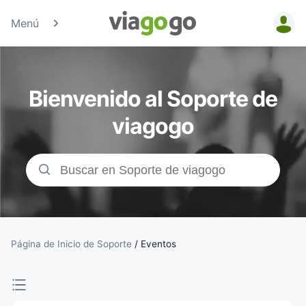
Menú
Entradas
para
Bienvenido al Soporte de
Conciertos,
viagogo
Deporte y
Teatro |
viagogo, el
sitio de
Página de Inicio de Soporte
/
Eventos
compraventa