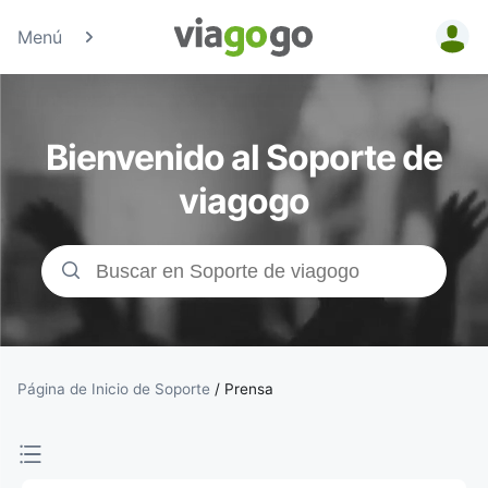
Menú
Entradas
para
Bienvenido al Soporte de
Conciertos,
viagogo
Deporte y
Teatro |
viagogo, el
sitio de
Página de Inicio de Soporte
/
Prensa
compraventa