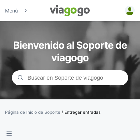
Menú
Entradas
para
Bienvenido al Soporte de
Conciertos,
viagogo
Deporte y
Teatro |
viagogo, el
sitio de
Página de Inicio de Soporte
/
Entregar entradas
compraventa