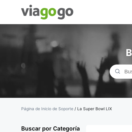
Entradas
para
B
Conciertos,
Deporte y
Teatro |
viagogo, el
Página de Inicio de Soporte
/
La Super Bowl LIX
sitio de
Buscar por Categoría