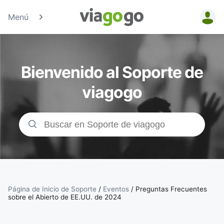
Menú
Entradas
para
Bienvenido al Soporte de
Conciertos,
viagogo
Deporte y
Teatro |
viagogo, el
sitio de
Página de Inicio de Soporte
/
Eventos
/
Preguntas Frecuentes
sobre el Abierto de EE.UU. de 2024
compraventa