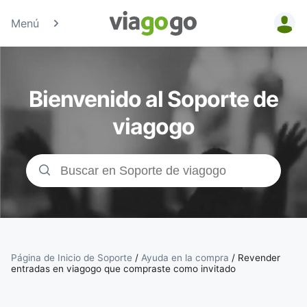
Menú
Entradas
para
Bienvenido al Soporte de
Conciertos,
viagogo
Deporte y
Teatro |
viagogo, el
sitio de
Página de Inicio de Soporte
/
Ayuda en la compra
/
Revender
entradas en viagogo que compraste como invitado
compraventa