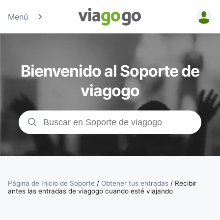
Menú
Entradas
para
Bienvenido al Soporte de
Conciertos,
viagogo
Deporte y
Teatro |
viagogo, el
sitio de
Página de Inicio de Soporte
/
Obtener tus entradas
/
Recibir
antes las entradas de viagogo cuando esté viajando
compraventa