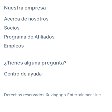
Nuestra empresa
Acerca de nosotros
Socios
Programa de Afiliados
Empleos
¿Tienes alguna pregunta?
Centro de ayuda
Derechos reservados © viagogo Entertainment Inc
2026
Datos de la Empresa
El uso de este sitio web constituye la aceptación de
los
Términos y Condiciones
de la
Política de