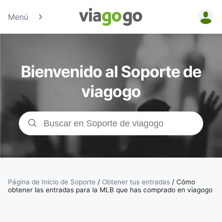
Menú
Entradas
para
Bienvenido al Soporte de
Conciertos,
viagogo
Deporte y
Teatro |
viagogo, el
sitio de
Página de Inicio de Soporte
/
Obtener tus entradas
/
Cómo
obtener las entradas para la MLB que has comprado en viagogo
compraventa