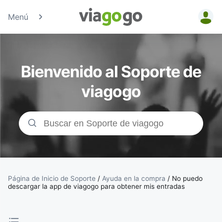
Menú
Entradas
para
Bienvenido al Soporte de
Conciertos,
viagogo
Deporte y
Teatro |
viagogo, el
sitio de
Página de Inicio de Soporte
/
Ayuda en la compra
/
No puedo
descargar la app de viagogo para obtener mis entradas
compraventa