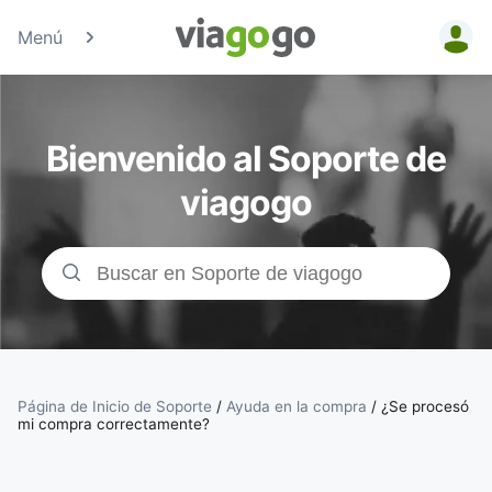
Menú
Entradas
para
Bienvenido al Soporte de
Conciertos,
viagogo
Deporte y
Teatro |
viagogo, el
sitio de
Página de Inicio de Soporte
/
Ayuda en la compra
/
¿Se procesó
mi compra correctamente?
compraventa