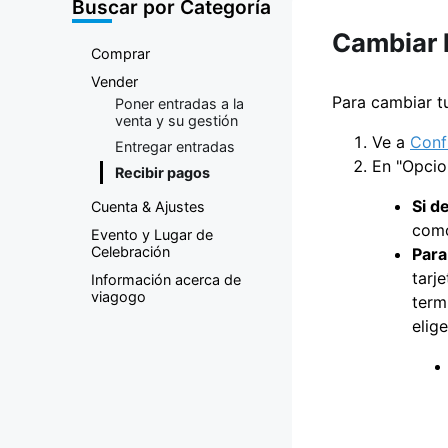
compraventa
Buscar por Categoría
Cambiar 
de entradas
Comprar
Vender
Para cambiar t
Poner entradas a la
venta y su gestión
Ve a
Conf
Entregar entradas
En "Opcio
Recibir pagos
Si d
Cuenta & Ajustes
como
Evento y Lugar de
Celebración
Para
tarj
Información acerca de
viagogo
term
elige