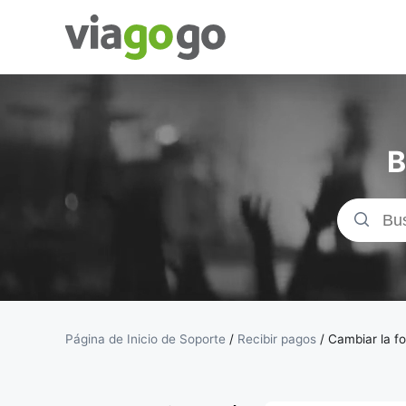
Entradas
para
B
Conciertos,
Deporte y
Teatro |
viagogo, el
Página de Inicio de Soporte
/
Recibir pagos
/
Cambiar la f
sitio de