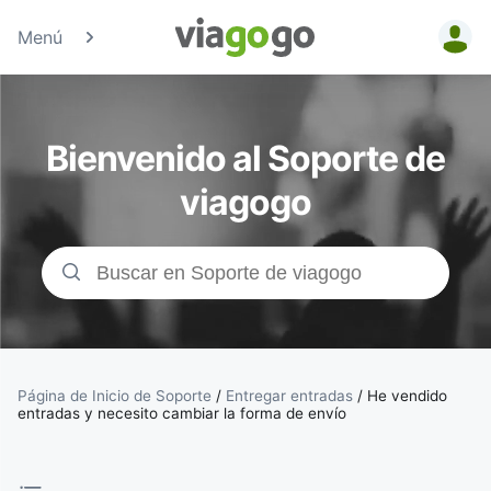
Menú
Entradas
para
Bienvenido al Soporte de
Conciertos,
viagogo
Deporte y
Teatro |
viagogo, el
sitio de
Página de Inicio de Soporte
/
Entregar entradas
/
He vendido
entradas y necesito cambiar la forma de envío
compraventa