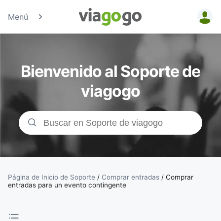
Menú
Entradas
para
Bienvenido al Soporte de
Conciertos,
viagogo
Deporte y
Teatro |
viagogo, el
sitio de
Página de Inicio de Soporte
/
Comprar entradas
/
Comprar
entradas para un evento contingente
compraventa