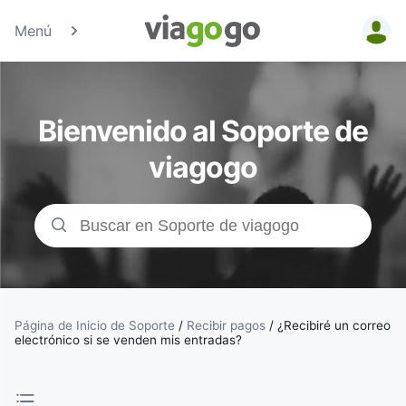
Menú
Entradas
para
Bienvenido al Soporte de
Conciertos,
viagogo
Deporte y
Teatro |
viagogo, el
sitio de
Página de Inicio de Soporte
/
Recibir pagos
/
¿Recibiré un correo
electrónico si se venden mis entradas?
compraventa