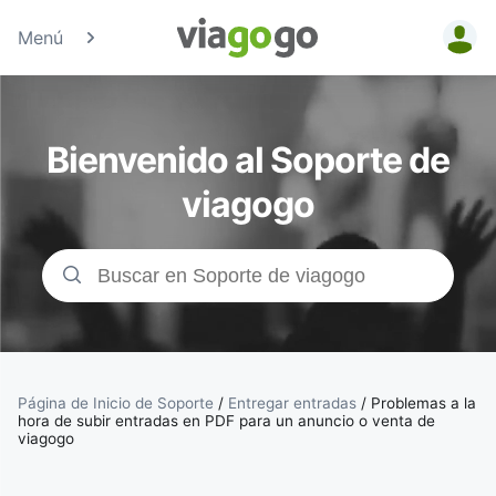
Menú
Entradas
para
Bienvenido al Soporte de
Conciertos,
viagogo
Deporte y
Teatro |
viagogo, el
sitio de
Página de Inicio de Soporte
/
Entregar entradas
/
Problemas a la
hora de subir entradas en PDF para un anuncio o venta de
viagogo
compraventa