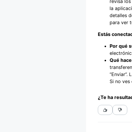
revisa lo
la aplicac
detalles 
para ver t
Estás conectad
Por qué s
electrónic
Qué hace
transfere
“Enviar”. 
Si no ves
¿Te ha resultad