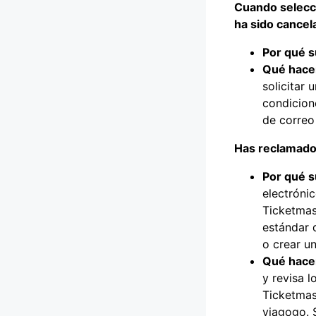
Cuando selecci
ha sido cancel
Por qué s
Qué hace
solicitar 
condicione
de correo
Has reclamado 
Por qué s
electrónic
Ticketmas
estándar d
o crear u
Qué hace
y revisa l
Ticketmast
viagogo. 