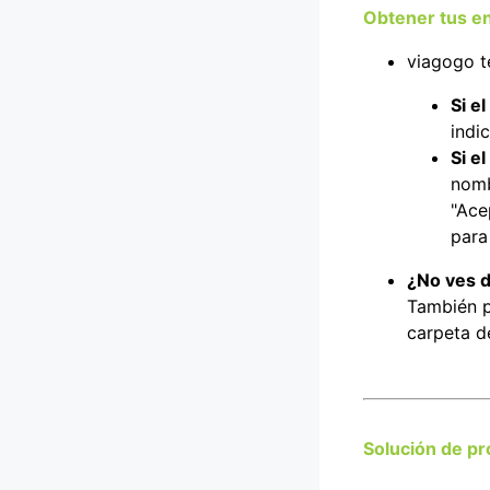
Obtener tus e
viagogo t
Si e
indi
Si e
nomb
"Ace
para
¿No ves d
También p
carpeta d
Solución de pr