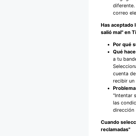
diferente.
correo el
Has aceptado l
salió mal" en 
Por qué s
Qué hace
a tu band
Selecciona
cuenta de
recibir un
Problemas
"Intentar 
las condic
dirección
Cuando selecci
reclamadas"