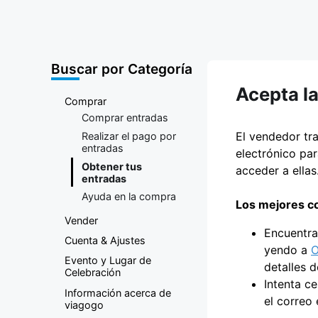
compraventa
de entradas
Buscar por Categoría
Acepta la
Comprar
Comprar entradas
El vendedor tr
Realizar el pago por
entradas
electrónico par
Obtener tus
acceder a ellas
entradas
Ayuda en la compra
Los mejores co
Vender
Encuentra
Cuenta & Ajustes
yendo a
O
Evento y Lugar de
detalles d
Celebración
Intenta c
Información acerca de
el correo 
viagogo