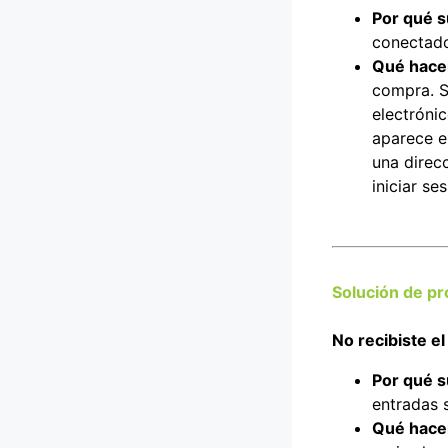
Por qué s
conectad
Qué hace
compra. S
electrónic
aparece e
una direcc
iniciar se
Solución de pr
No recibiste e
Por qué s
entradas 
Qué hace