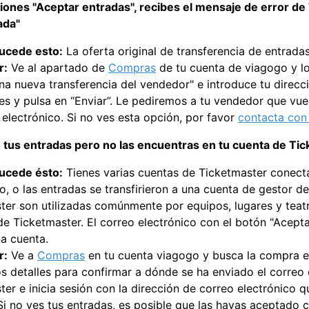
ones "Aceptar entradas", recibes el mensaje de error de 
ada"
ucede esto:
La oferta original de transferencia de entrad
r:
Ve al apartado de
Compras
de tu cuenta de viagogo y lo
una nueva transferencia del vendedor" e introduce tu direcc
s y pulsa en “Enviar”. Le pediremos a tu vendedor que vuelv
 electrónico. Si no ves esta opción, por favor
contacta con
tus entradas pero no las encuentras en tu cuenta de Ti
ucede ésto:
Tienes varias cuentas de Ticketmaster conecta
o, o las entradas se transfirieron a una cuenta de gestor 
ter son utilizadas comúnmente por equipos, lugares y teatr
e Ticketmaster. El correo electrónico con el botón "Aceptar
na cuenta.
r:
Ve a
Compras
en tu cuenta viagogo y busca la compra e
os detalles para confirmar a dónde se ha enviado el correo 
er e inicia sesión con la dirección de correo electrónico q
Si no ves tus entradas, es posible que las hayas aceptado 