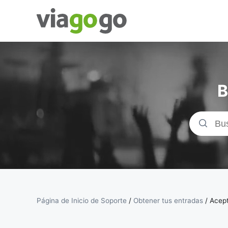
Entradas
para
B
Conciertos,
Deporte y
Teatro |
viagogo, el
sitio de
Página de Inicio de Soporte
/
Obtener tus entradas
/
Acept