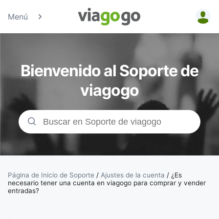
Menú
Entradas
para
Bienvenido al Soporte de
Conciertos,
viagogo
Deporte y
Teatro |
viagogo, el
sitio de
Página de Inicio de Soporte
/
Ajustes de la cuenta
/
¿Es
necesario tener una cuenta en viagogo para comprar y vender
entradas?
compraventa