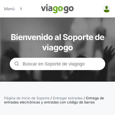
Menú
Entradas
para
Bienvenido al Soporte de
Conciertos,
viagogo
Deporte y
Teatro |
viagogo, el
sitio de
Página de Inicio de Soporte
/
Entregar entradas
/
Entrega de
entradas electrónicas y entradas con código de barras
compraventa