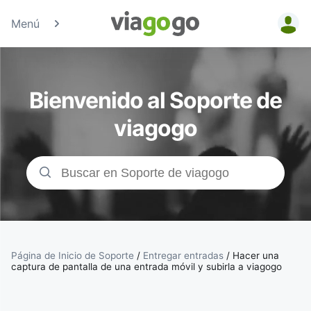
Menú
Entradas
para
Bienvenido al Soporte de
Conciertos,
viagogo
Deporte y
Teatro |
viagogo, el
sitio de
Página de Inicio de Soporte
/
Entregar entradas
/
Hacer una
captura de pantalla de una entrada móvil y subirla a viagogo
compraventa