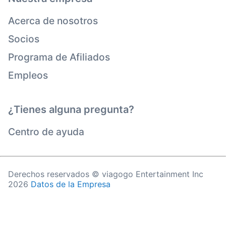
Acerca de nosotros
Socios
Programa de Afiliados
Empleos
¿Tienes alguna pregunta?
Centro de ayuda
Derechos reservados © viagogo Entertainment Inc
2026
Datos de la Empresa
El uso de este sitio web constituye la aceptación de
los
Términos y Condiciones
de la
Política de
Privacidad
y de la
Política de Cookies