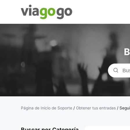
Entradas
para
B
Conciertos,
Deporte y
Teatro |
viagogo, el
Página de Inicio de Soporte
/
Obtener tus entradas
/
Segui
sitio de
Buscar por Categoría