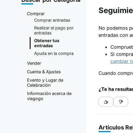
compraventa
Seguimien
Comprar
de entradas
Comprar entradas
No podemos ped
Realizar el pago por
entradas
entradas con an
Obtener tus
entradas
Comprueba
Ayuda en la compra
Si compra
cambiar t
Vender
Cuenta & Ajustes
Cuando compres
Evento y Lugar de
Celebración
¿Te ha resultad
Información acerca de
viagogo
Artículos R